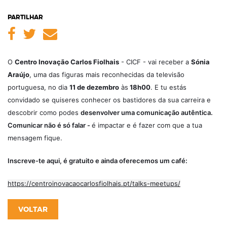
PARTILHAR
Facebook
Twitter
Email
O
Centro Inovação Carlos Fiolhais
-
CICF -
vai receber a
Sónia
Araújo
, uma das figuras mais reconhecidas da televisão
portuguesa, no dia
11 de dezembro
às
18h00
. E tu estás
convidado se quiseres conhecer os bastidores da sua carreira e
descobrir como podes
desenvolver uma comunicação autêntica.
Comunicar não é só falar -
é impactar e é fazer com que a tua
mensagem fique.
Inscreve-te aqui, é gratuito e ainda oferecemos um café:
https://centroinovacaocarlosfiolhais.pt/talks-meetups/
VOLTAR