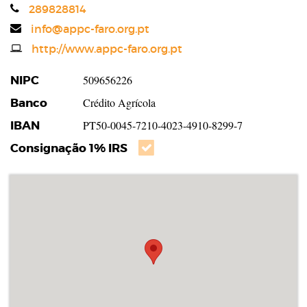
Telefone
289828814
Email
info@appc-faro.org.pt
Website
http://www.appc-faro.org.pt
NIPC
509656226
Banco
Crédito Agrícola
IBAN
PT50-0045-7210-4023-4910-8299-7
Consignação 1% IRS