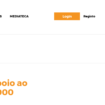
S
MEDIATECA
Login
Registo
oio ao
000