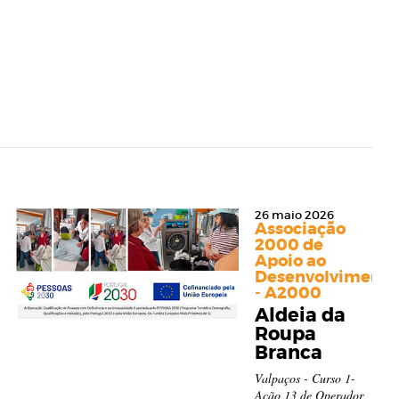
26 maio 2026
Associação
2000 de
Apoio ao
o
Desenvolvimento
- A2000
Aldeia da
Roupa
Branca
Valpaços - Curso 1-
Ação 13 de Operador