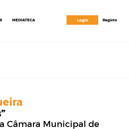
S
MEDIATECA
Login
Registo
ueira
s”
da Câmara Municipal de