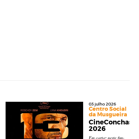
03 julho 2026
Centro Social
da Musgueira
CineConchas
2026
Em cartaz neste fim-