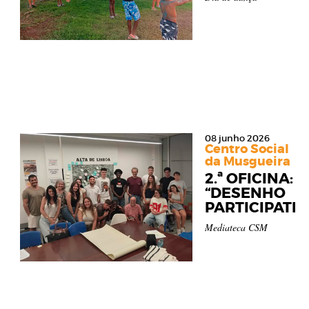
08 junho 2026
Centro Social
da Musgueira
2.ª OFICINA:
“DESENHO
PARTICIPATIV
Mediateca CSM