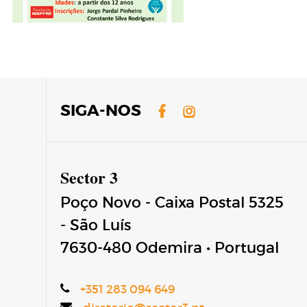
Facebook
Instagram
SIGA-NOS
Sector 3
Poço Novo - Caixa Postal 5325
- São Luís
7630-480
Odemira
•
Portugal
+351 283 094 649