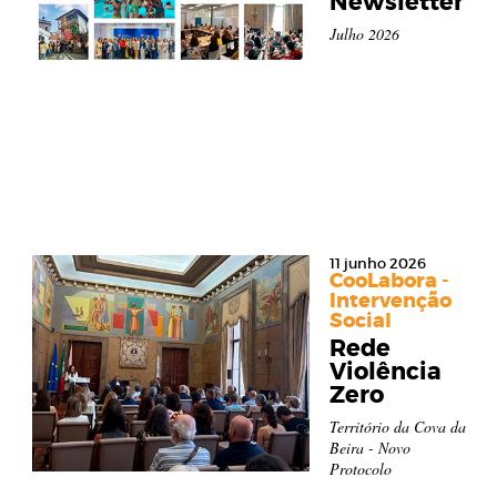
Newsletter
Julho 2026
11 junho 2026
CooLabora -
Intervenção
Social
Rede
Violência
Zero
Território da Cova da
Beira - Novo
Protocolo