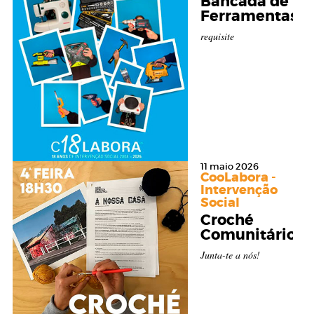
Bancada de
Ferramentas
requisite
11 maio 2026
CooLabora -
Intervenção
Social
Croché
Comunitário
Junta-te a nós!