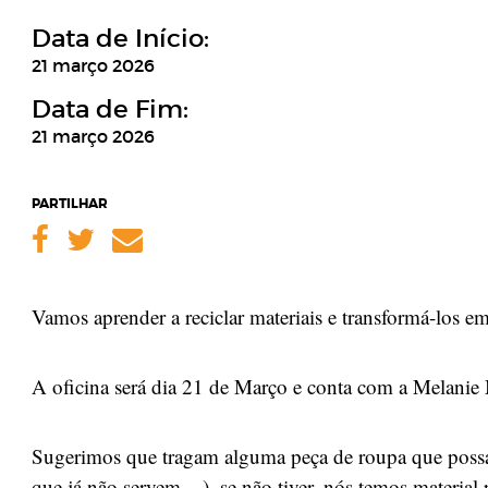
Data de Início:
21 março 2026
Data de Fim:
21 março 2026
PARTILHAR
Facebook
Twitter
Email
Vamos aprender a reciclar materiais e transformá-los e
A oficina será dia 21 de Março e conta com a Melanie
Sugerimos que tragam alguma peça de roupa que possa s
que já não servem....), se não tiver, nós temos material p