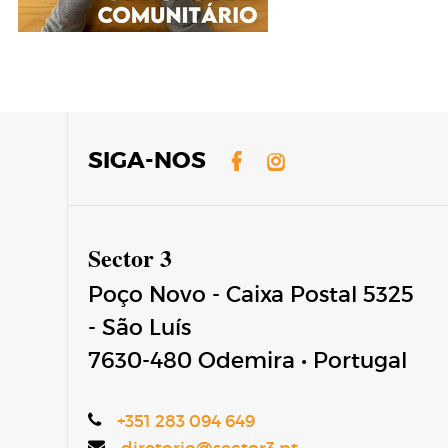
Facebook
Instagram
SIGA-NOS
Sector 3
Poço Novo - Caixa Postal 5325
- São Luís
7630-480
Odemira
•
Portugal
+351 283 094 649