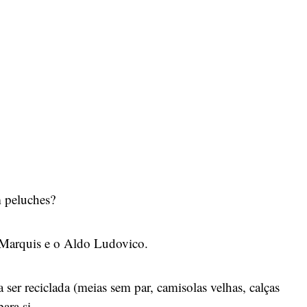
m peluches?
 Marquis e o Aldo Ludovico.
er reciclada (meias sem par, camisolas velhas, calças
ara si.