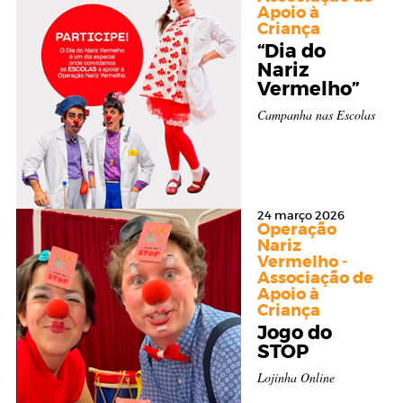
Apoio à
Criança
“Dia do
Nariz
Vermelho”
Campanha nas Escolas
24 março 2026
Operação
Nariz
Vermelho -
Associação de
Apoio à
Criança
Jogo do
STOP
Lojinha Online