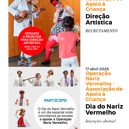
Apoio à
Criança
Direção
Artística
RECRUTAMENTO
17 abril 2026
Operação
Nariz
Vermelho -
Associação de
Apoio à
Criança
Dia do Nariz
Vermelho
Inscrições abertas!