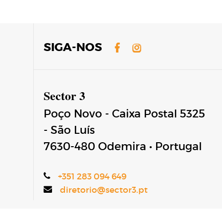
Facebook
Instagram
SIGA-NOS
Sector 3
Poço Novo - Caixa Postal 5325
- São Luís
7630-480
Odemira
•
Portugal
+351 283 094 649
diretorio@sector3.pt