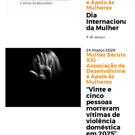
e Apoio às
Mulheres
Dia
Internacional
da Mulher
8 de março
24 março 2026
Mulher Século
XXI -
Associação de
Desenvolvimento
e Apoio às
Mulheres
“Vinte e
cinco
pessoas
morreram
vítimas de
violência
doméstica
em 2025”