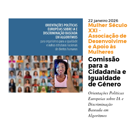
22 janeiro 2026
Mulher Século
XXI -
Associação de
Desenvolviment
e Apoio às
Mulheres
Comissão
para a
Cidadania e
Igualdade
de Género
Orientações Políticas
Europeias sobre IA e
Discriminação
Baseada em
Algoritmos