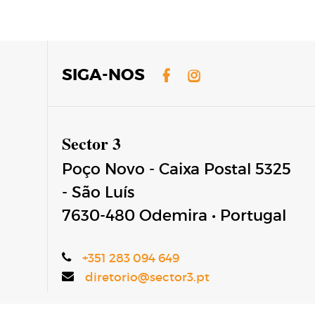
Facebook
Instagram
SIGA-NOS
Sector 3
Poço Novo - Caixa Postal 5325
- São Luís
7630-480
Odemira
•
Portugal
+351 283 094 649
diretorio@sector3.pt