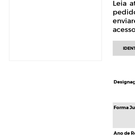
Leia 
pedido
envia
acesso
IDEN
Designaç
Forma Jur
Ano de Re