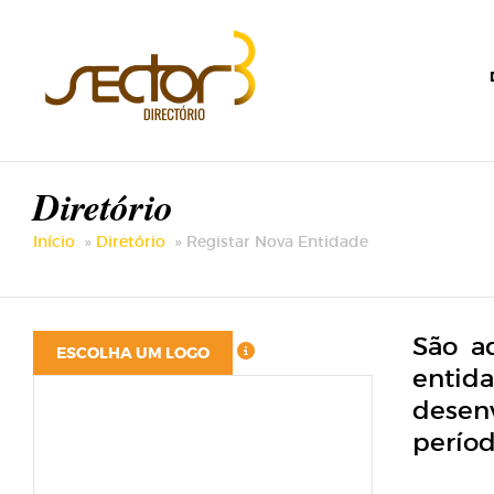
Diretório
Início
Diretório
Registar Nova Entidade
São a
ESCOLHA UM LOGO
entid
desen
períod