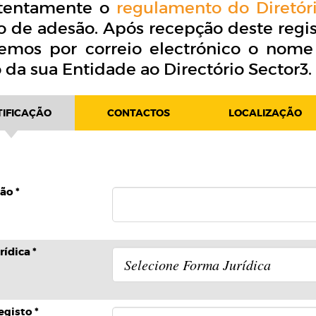
atentamente o
regulamento do Diretór
 de adesão. Após recepção deste regis
remos por correio electrónico o nome 
 da sua Entidade ao Directório Sector3.
TIFICAÇÃO
CONTACTOS
LOCALIZAÇÃO
ão *
ídica *
gisto *