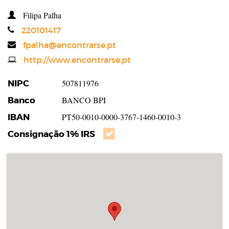
Filipa Palha
Telefone
220101417
Email
fpalha@encontrarse.pt
Website
http://www.encontrarse.pt
NIPC
507811976
Banco
BANCO BPI
IBAN
PT50-0010-0000-3767-1460-0010-3
Consignação 1% IRS