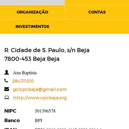
ORGANIZAÇÃO
CONTAS
INVESTIMENTOS
R. Cidade de S. Paulo, s/n Beja
7800-453
Beja
Beja
Ana Baptista
Telefone
284311210
Email
gcicpcbeja@gmail.com
Website
http://www.cpcbeja.org
NIPC
501396578
Banco
BPI