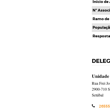
Início de
Nº Assoc
Ramo de 
Populaçã
Resposta
DELE
Unidade
Rua Frei Jo
2900-710
S
Setúbal
Telefone
26555