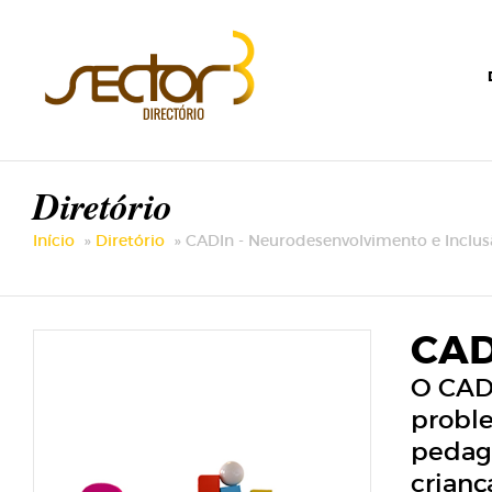
Diretório
Início
Diretório
CADIn - Neurodesenvolvimento e Inclus
CAD
O CADI
probl
pedagó
crianç