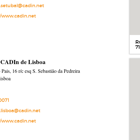
.setubal@cadin.net
//www.cadin.net
R
7
 CADIn de Lisboa
 Pais, 16 r/c esq S. Sebastião da Pedreira
isboa
0071
.lisboa@cadin.net
//www.cadin.net