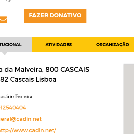
FAZER DONATIVO
book
tter
Email
ITUCIONAL
ATIVIDADES
ORGANIZAÇÃO
a da Malveira, 800 CASCAIS
782
Cascais
Lisboa
osário Ferreira
e
12540404
eral@cadin.net
ttp://www.cadin.net/