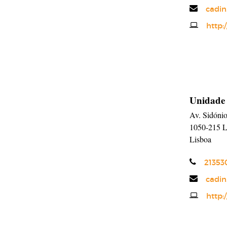
Email
cadin
Website
http:
Unidade
Av. Sidónio
1050-215
L
Lisboa
Telefone
21353
Email
cadin
Website
http: