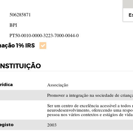
506285871
E
BPI
PT50-0010-0000-3223-7000-0044-0
nação 1% IRS
 INSTITUIÇÃO
rídica
Associação
Promover a integração na sociedade de crianç
Ser um centro de excelência acessível a todos
neurodesenvolvimento, oferecendo uma respost
pessoa nos vários contextos e estágios de vida
egisto
2003