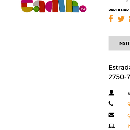
PARTILHAR
Face
Twi
INST
Estrad
2750-
R
Telefon
9
Email
g
Website
h